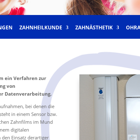
UNGEN
ZAHNHEILKUNDE
ZAHNÄSTHETIK
OHR
m ein Verfahren zur
ung von
er Datenverarbeitung.
aufnahmen, bei denen die
esteht in einem Sensor bzw.
lichen Zahnfilms im Mund
inem digitalen
den Einsatz derartiger