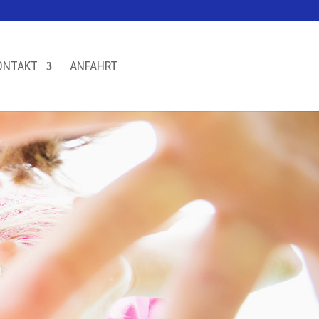
ONTAKT
ANFAHRT
‎‎‎‎‎‎‎‏‏‎ ‎‏‏‎ ‎‏‏‎ ‎‏‏‎ ‎‏‏‎ ‎‏‏‎ ‎‏‏‎ ‎‏‏‎ ‎‏‏‎ ‎‏‏‎ ‎‏‏‎ ‎‏‏‎ ‎‏‏‎ ‎‏‏‎ ‎‏‏‎ ‎‏‏‎ ‎‏‏‎ ‎‏‏‎ ‎‏‏‎ ‎‏‏‎ ‎‏‏‎ ‎‏‏‎ ‎‏‏‎ ‎‏‏‎ ‎‏‏‎ ‎‏‏‎ ‎‏‏‎ ‎‏‏‎ ‎‏‏‎ ‎‏‏‎ ‎‏‏‎ ‎